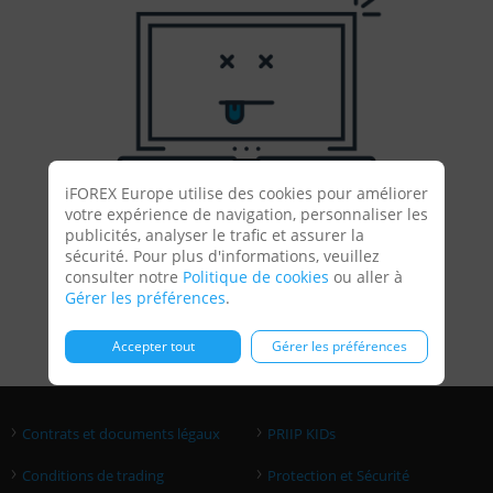
iFOREX Europe utilise des cookies pour améliorer
votre expérience de navigation, personnaliser les
publicités, analyser le trafic et assurer la
sécurité. Pour plus d'informations, veuillez
Que souhaitez-vous faire ?
consulter notre
Politique de cookies
ou aller à
Gérer les préférences
.
Aller à la page d’accueil
ou
s’inscrire
.
Accepter tout
Gérer les préférences
›
›
Contrats et documents légaux
PRIIP KIDs
›
›
Conditions de trading
Protection et Sécurité