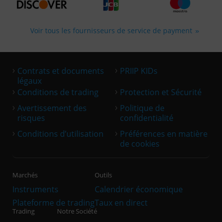
Voir tous les fournisseurs de service de payment
›
›
Contrats et documents
PRIIP KIDs
légaux
›
›
Conditions de trading
Protection et Sécurité
›
›
Avertissement des
Politique de
risques
confidentialité
›
›
Conditions d’utilisation
Préférences en matière
de cookies
Marchés
Outils
Instruments
Calendrier économique
Plateforme de trading
Taux en direct
Trading
Notre Société