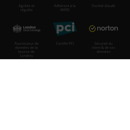
Agréée et
Adhérent à la
Société d’audit
régulée
MiFID
Fournisseur de
Certifié PCI
Sécurité du
données de la
client & de ses
bourse de
données
Londres
iFOREX Europe est le nom commercial de iCFD Limited, agréée et
régulée par la Commission des titres et des changes de Chypre
(Cyprus Securities and Exchange Commission - CySEC) sous le